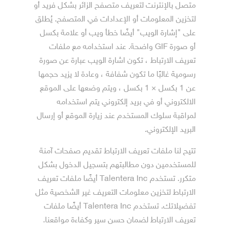
متصل بالإنترنت لتعريف متصفح الزائر بشكل فريد أو
لتخزين المعلومات أو الإعدادات في المتصفح. يُطلق
على "إشارة الويب" أيضًا خطأ ويب أو علامة بكسل
أو صورة GIF واضحة. عند استخدامه مع ملفات
تعريف الارتباط ، تكون اشارة الويب عبارة عن صورة
رسومية غالبًا ما تكون شفافة ، وعادة لا يزيد حجمها
عن 1 بكسل × 1 بكسل ، ويتم وضعها على الموقع
الالكتروني أو في بريد إلكتروني يتم استخدامه
لمراقبة سلوك المستخدم عند زيارة الموقع أو إرسال
البريد الإلكتروني.
تتيح لنا ملفات تعريف الارتباط تقديم صفحات آمنة
للمستخدمين دون مطالبتهم بتسجيل الدخول بشكل
متكرر. تستخدم Talentera Inc أيضًا ملفات تعريف
الارتباط لتخزين معلومات التعريف غير الشخصية مثل
تفضيلاتك. تستخدم Talentera Inc أيضًا ملفات
تعريف الارتباط لضمان حسن سير وكفاءة مواقعنا.