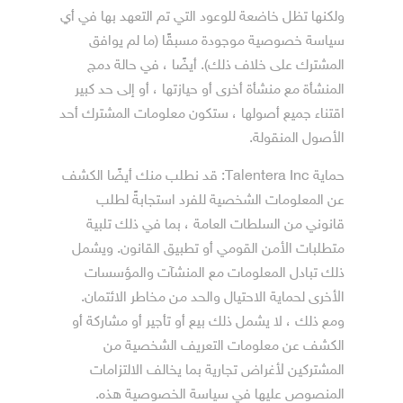
ولكنها تظل خاضعة للوعود التي تم التعهد بها في أي
سياسة خصوصية موجودة مسبقًا (ما لم يوافق
المشترك على خلاف ذلك). أيضًا ، في حالة دمج
المنشأة مع منشأة أخرى أو حيازتها ، أو إلى حد كبير
اقتناء جميع أصولها ، ستكون معلومات المشترك أحد
الأصول المنقولة.
حماية Talentera Inc: قد نطلب منك أيضًا الكشف
عن المعلومات الشخصية للفرد استجابةً لطلب
قانوني من السلطات العامة ، بما في ذلك تلبية
متطلبات الأمن القومي أو تطبيق القانون. ويشمل
ذلك تبادل المعلومات مع المنشآت‎ والمؤسسات
الأخرى لحماية الاحتيال والحد من مخاطر الائتمان.
ومع ذلك ، لا يشمل ذلك بيع أو تأجير أو مشاركة أو
الكشف عن معلومات التعريف الشخصية من
المشتركين لأغراض تجارية بما يخالف الالتزامات
المنصوص عليها في سياسة الخصوصية هذه.