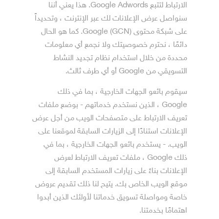
الارتباط لتتبع Google Adwords. هذا يعني أننا
سنواصل عرض الإعلانات لك عبر الإنترنت ، وتحديداً
على شبكة محتوى Google (GCN). كما هو الحال
دائمًا ، نحترم خصوصيتك ولا نجمع أي معلومات
محددة من خلال استخدام نظام تجديد النشاط
التسويقي من Google أو أي طرف ثالث.
سيقوم بائعو الجهات الخارجية ، بما في ذلك
Google ، الذين نستخدم خدماتهم - بوضع ملفات
تعريف الارتباط على متصفحات الويب من أجل عرض
الإعلانات استنادًا إلى الزيارات السابقة لموقعنا على
الويب. - يستخدم بائعو الجهات الخارجية ، بما في
ذلك Google ، ملفات تعريف الارتباط لعرض
الإعلانات بناءً على زيارات المستخدم السابقة إلى
موقع الويب الخاص بك. يتيح لنا ذلك تقديم عروض
خاصة ومواصلة تسويق خدماتنا لأولئك الذين أبدوا
اهتمامًا بخدمتنا.