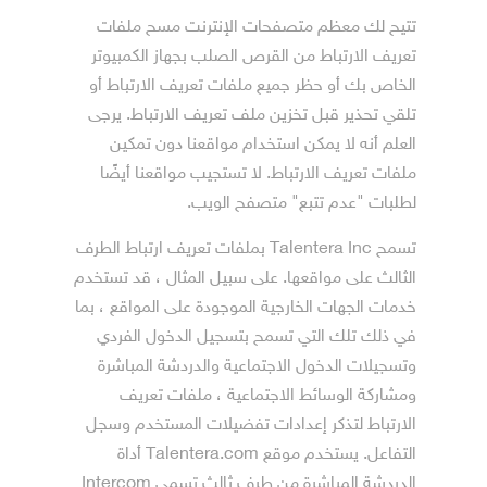
تتيح لك معظم متصفحات الإنترنت مسح ملفات
تعريف الارتباط من القرص الصلب بجهاز الكمبيوتر
الخاص بك أو حظر جميع ملفات تعريف الارتباط أو
تلقي تحذير قبل تخزين ملف تعريف الارتباط. يرجى
العلم أنه لا يمكن استخدام مواقعنا دون تمكين
ملفات تعريف الارتباط. لا تستجيب مواقعنا أيضًا
لطلبات "عدم تتبع" متصفح الويب.
تسمح Talentera Inc بملفات تعريف ارتباط الطرف
الثالث على مواقعها. على سبيل المثال ، قد تستخدم
خدمات الجهات الخارجية الموجودة على المواقع ، بما
في ذلك تلك التي تسمح بتسجيل الدخول الفردي
وتسجيلات الدخول الاجتماعية والدردشة المباشرة
ومشاركة الوسائط الاجتماعية ، ملفات تعريف
الارتباط لتذكر إعدادات تفضيلات المستخدم وسجل
التفاعل. يستخدم موقع Talentera.com أداة
الدردشة المباشرة من طرف ثالث تسمى Intercom